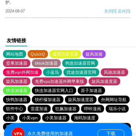
护。
2024-08-07
支持
[0]
反对
[0]
友情链接
网站地图
QuickQ
旋风加速度器
旋风加速
坚果加速器
tiktok加速器
狗急加速器官网
免费vqn外网加速
小蓝鸟
优途加速器官网
风驰加速器
旋风加速器
免费vps加速器外网苹果版
旋风加速度器
快连加速器
快连加速器官网入口
原子加速器
快鸭加速器
快柠檬加速器
旋风加速度器
外网网址导航
软件中心
雷霆加速
狂飙加速器
哔咔漫画
瑞乐小说
小美
小美vpn
小美加速器
海鸥加速度
雷霆加速版ins
雷霆加速下载
海鸥加速器下载
雷霆加速
永久免费使用的加速器
下载