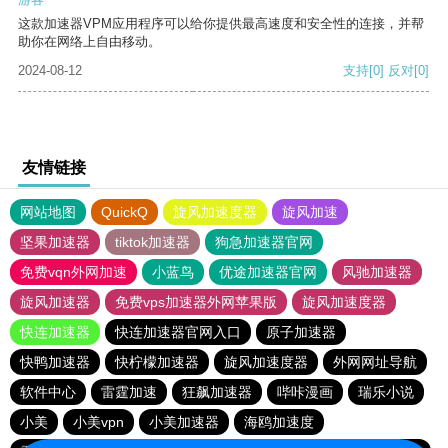
这款加速器VPM应用程序可以给你提供最高速度和安全性的连接，并帮
助你在网络上自由移动。
2024-08-12
支持
[0]
反对
[0]
友情链接
网站地图
QuickQ
旋风加速度器
旋风加速
坚果加速器
tiktok加速器
狗急加速器官网
免费vqn外网加速
小蓝鸟
优途加速器官网
风驰加速器
旋风加速器
免费vps加速器外网苹果版
旋风加速度器
快连加速器
快连加速器官网入口
原子加速器
快鸭加速器
快柠檬加速器
旋风加速度器
外网网址导航
软件中心
雷霆加速
狂飙加速器
哔咔漫画
瑞乐小说
小美
小美vpn
小美加速器
海鸥加速度