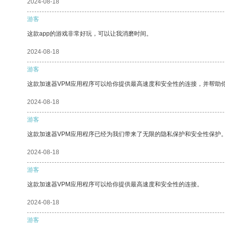
2024-08-18
游客
这款app的游戏非常好玩，可以让我消磨时间。
2024-08-18
游客
这款加速器VPM应用程序可以给你提供最高速度和安全性的连接，并帮助
2024-08-18
游客
这款加速器VPM应用程序已经为我们带来了无限的隐私保护和安全性保护
2024-08-18
游客
这款加速器VPM应用程序可以给你提供最高速度和安全性的连接。
2024-08-18
游客