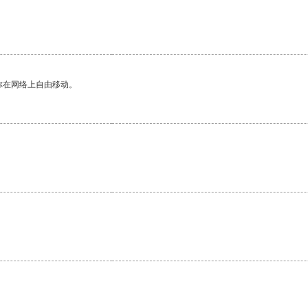
你在网络上自由移动。