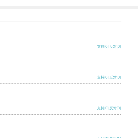
支持
[0]
反对
[0]
支持
[0]
反对
[0]
支持
[0]
反对
[0]