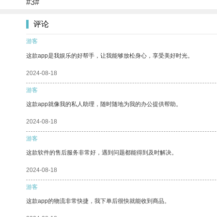
#3#
评论
游客
这款app是我娱乐的好帮手，让我能够放松身心，享受美好时光。
2024-08-18
游客
这款app就像我的私人助理，随时随地为我的办公提供帮助。
2024-08-18
游客
这款软件的售后服务非常好，遇到问题都能得到及时解决。
2024-08-18
游客
这款app的物流非常快捷，我下单后很快就能收到商品。