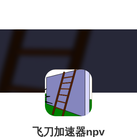
飞刀加速器npv