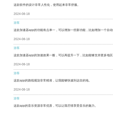
这款软件的设计非常人性化，使用起来非常舒服。
2024-08-18
游客
这款加速器app的功能有点单一，可以增加一些新功能，比如增加一个自
2024-08-18
游客
这款加速器app的加速效果一般，可以再提升一下，比如能够支持更多地
2024-08-18
游客
这款app的路线规划非常精准，让我能够快速到达目的地。
2024-08-18
游客
这款app的音乐资源非常优质，可以让我尽情享受音乐的魅力。