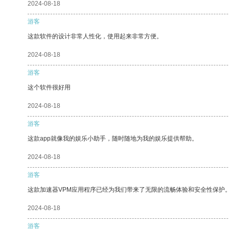
2024-08-18
游客
这款软件的设计非常人性化，使用起来非常方便。
2024-08-18
游客
这个软件很好用
2024-08-18
游客
这款app就像我的娱乐小助手，随时随地为我的娱乐提供帮助。
2024-08-18
游客
这款加速器VPM应用程序已经为我们带来了无限的流畅体验和安全性保护
2024-08-18
游客