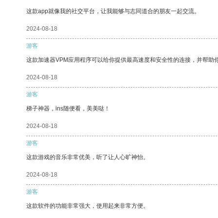
这款app就像我的社交平台，让我能够与志同道合的朋友一起交流。
2024-08-18
游客
这款加速器VPM应用程序可以给你提供最高速度和安全性的连接，并帮助
2024-08-18
游客
梯子神器，ins随便看，美美哒！
2024-08-18
游客
这款游戏的音乐非常优美，听了让人心旷神怡。
2024-08-18
游客
这款软件的功能非常强大，使用起来非常方便。