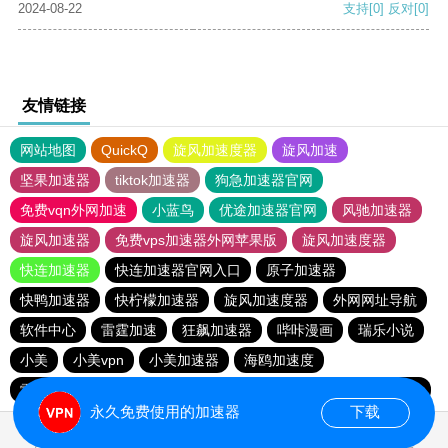
2024-08-22
支持
[0]
反对
[0]
友情链接
网站地图
QuickQ
旋风加速度器
旋风加速
坚果加速器
tiktok加速器
狗急加速器官网
免费vqn外网加速
小蓝鸟
优途加速器官网
风驰加速器
旋风加速器
免费vps加速器外网苹果版
旋风加速度器
快连加速器
快连加速器官网入口
原子加速器
快鸭加速器
快柠檬加速器
旋风加速度器
外网网址导航
软件中心
雷霆加速
狂飙加速器
哔咔漫画
瑞乐小说
小美
小美vpn
小美加速器
海鸥加速度
雷霆加速版ins
雷霆加速下载
海鸥加速器下载
雷霆加速
永久免费使用的加速器
下载
0.021814s