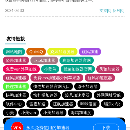
这款软件的操作非常简单，即使是小白也能快速上手。
2024-08-30
支持
[0]
反对
[0]
友情链接
网站地图
QuickQ
旋风加速度器
旋风加速
坚果加速器
tiktok加速器
狗急加速器官网
免费vqn外网加速
小蓝鸟
优途加速器官网
风驰加速器
旋风加速器
免费vps加速器外网苹果版
旋风加速度器
快连加速器
快连加速器官网入口
原子加速器
快鸭加速器
快柠檬加速器
旋风加速度器
外网网址导航
软件中心
雷霆加速
狂飙加速器
哔咔漫画
瑞乐小说
小美
小美vpn
小美加速器
海鸥加速度
雷霆加速版ins
雷霆加速下载
海鸥加速器下载
雷霆加速
永久免费使用的加速器
下载