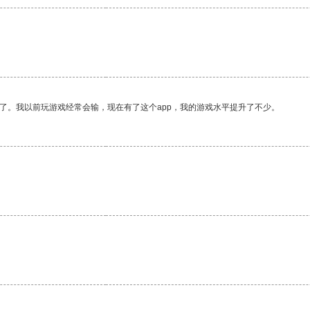
了。我以前玩游戏经常会输，现在有了这个app，我的游戏水平提升了不少。