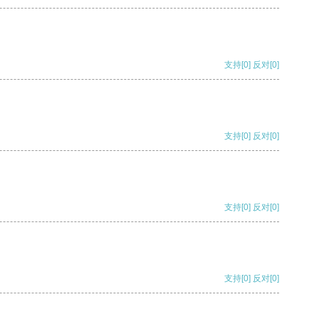
支持
[0]
反对
[0]
支持
[0]
反对
[0]
支持
[0]
反对
[0]
支持
[0]
反对
[0]