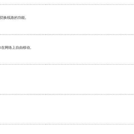
动切换线路的功能。
你在网络上自由移动。