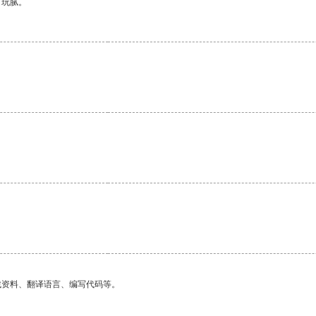
有玩腻。
。
找资料、翻译语言、编写代码等。