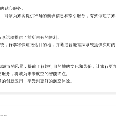
的贴心服务。
能够为旅客提供准确的航班信息和指引服务，有效缩短了旅
李运输提供了前所未有的便利。
，行李将快速送达目的地，并通过智能追踪系统提供实时的
城市的风景，提前了解旅行目的地的文化和风俗，让旅行更
服务，将成为未来航空的智能终点。
的创新应用，享受到更好的航空体验。