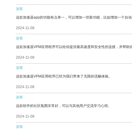
游客
这款加速器app的功能有点单一，可以增加一些新功能，比如增加一个自
2024-11-08
游客
这款加速器VPM应用程序可以给你提供最高速度和安全性的连接，并帮助
2024-11-08
游客
这款加速器VPM应用程序已经为我们带来了无限的流畅体验。
2024-11-08
游客
这款软件的社区氛围非常好，可以与其他用户交流学习心得。
2024-11-08
游客