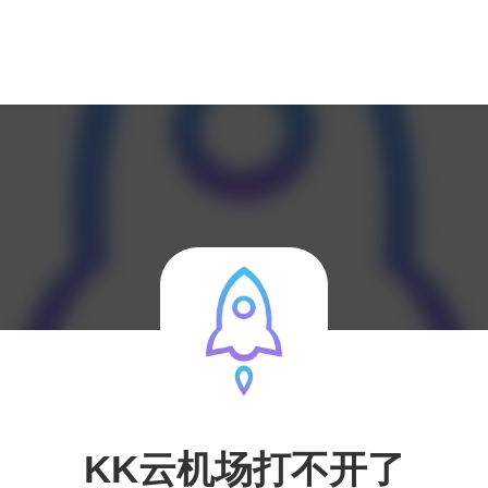
KK云机场打不开了