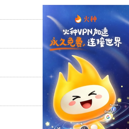
支持
[0]
反对
[0]
支持
[0]
反对
[0]
支持
[0]
反对
[0]
支持
[0]
反对
[0]