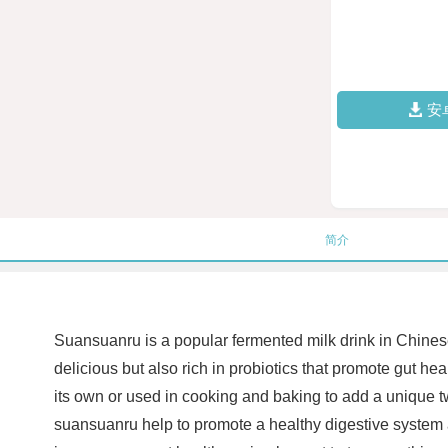
安
简介
Suansuanru is a popular fermented milk drink in Chinese
delicious but also rich in probiotics that promote gut he
its own or used in cooking and baking to add a unique twi
suansuanru help to promote a healthy digestive system a