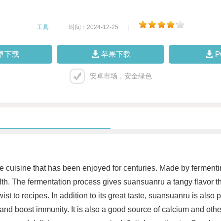
工具
|
时间：2024-12-25
|
卓下载
苹果下载
安卓市场，安全绿色
 cuisine that has been enjoyed for centuries. Made by fermentin
alth. The fermentation process gives suansuanru a tangy flavor th
st to recipes. In addition to its great taste, suansuanru is also 
nd boost immunity. It is also a good source of calcium and other