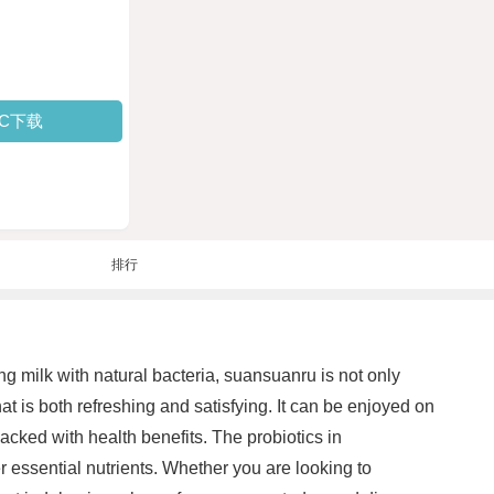
PC下载
排行
g milk with natural bacteria, suansuanru is not only
at is both refreshing and satisfying. It can be enjoyed on
packed with health benefits. The probiotics in
 essential nutrients. Whether you are looking to