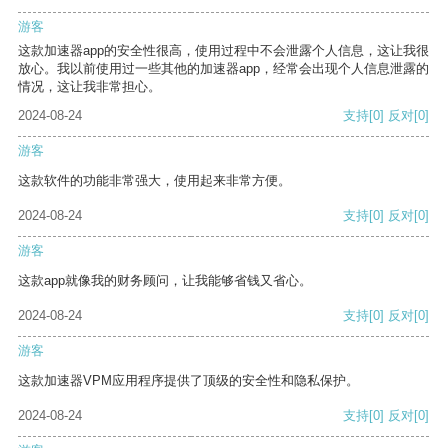
游客
这款加速器app的安全性很高，使用过程中不会泄露个人信息，这让我很
放心。我以前使用过一些其他的加速器app，经常会出现个人信息泄露的
情况，这让我非常担心。
2024-08-24
支持
[0]
反对
[0]
游客
这款软件的功能非常强大，使用起来非常方便。
2024-08-24
支持
[0]
反对
[0]
游客
这款app就像我的财务顾问，让我能够省钱又省心。
2024-08-24
支持
[0]
反对
[0]
游客
这款加速器VPM应用程序提供了顶级的安全性和隐私保护。
2024-08-24
支持
[0]
反对
[0]