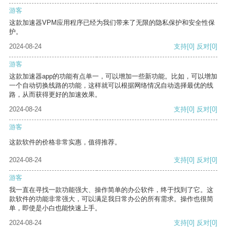
游客
这款加速器VPM应用程序已经为我们带来了无限的隐私保护和安全性保
护。
2024-08-24
支持
[0]
反对
[0]
游客
这款加速器app的功能有点单一，可以增加一些新功能。比如，可以增加
一个自动切换线路的功能，这样就可以根据网络情况自动选择最优的线
路，从而获得更好的加速效果。
2024-08-24
支持
[0]
反对
[0]
游客
这款软件的价格非常实惠，值得推荐。
2024-08-24
支持
[0]
反对
[0]
游客
我一直在寻找一款功能强大、操作简单的办公软件，终于找到了它。这
款软件的功能非常强大，可以满足我日常办公的所有需求。操作也很简
单，即使是小白也能快速上手。
2024-08-24
支持
[0]
反对
[0]