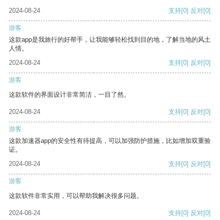
2024-08-24
支持
[0]
反对
[0]
游客
这款app是我旅行的好帮手，让我能够轻松找到目的地，了解当地的风土
人情。
2024-08-24
支持
[0]
反对
[0]
游客
这款软件的界面设计非常简洁，一目了然。
2024-08-24
支持
[0]
反对
[0]
游客
这款加速器app的安全性有待提高，可以加强防护措施，比如增加双重验
证。
2024-08-24
支持
[0]
反对
[0]
游客
这款软件非常实用，可以帮助我解决很多问题。
2024-08-24
支持
[0]
反对
[0]