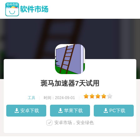
斑马加速器7天试用
工具
|
时间：2024-09-01
|
安卓下载
苹果下载
PC下载
安卓市场，安全绿色