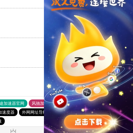
支持
[0]
反对
[0]
支持
[0]
反对
[0]
支持
[0]
反对
[0]
途加速器官网
风驰加速器
旋风加速器
加速度器
外网网址导航
软件中心
雷霆加速
狂飙加速器
速